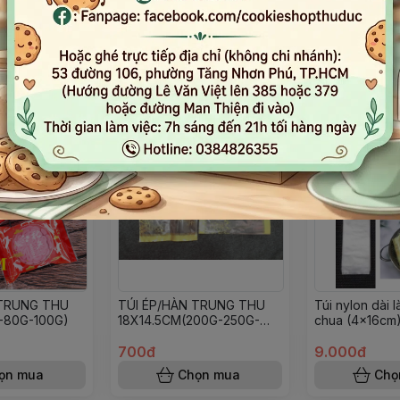
Đọc thêm nội dung
 TRUNG THU
TÚI ÉP/HÀN TRUNG THU
Túi nylon dài
-80G-100G)
18X14.5CM(200G-250G-
chua (4x16cm
300G)
700đ
9.000đ
ọn mua
Chọn mua
Chọ