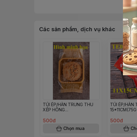
16x22 tầm 90 cái 1kg, đựng ~300g bột
18x26 tầm 75 cái 1kg, đựng ~500g bột
Các sản phẩm, dịch vụ khác
20x30 tầm 60 cái 1kg, đựng ~700g bột
23x35 tầm 50 cái 1kg, đựng ~1-1.2kg bột
TÚI ÉP/HÀN TRUNG THU
TÚI ÉP/HÀN
XẾP HÔNG
15*11CM(75G
15X9+3CM(100G-125G)
500đ
500đ
Chọn mua
Ch