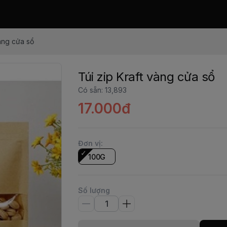
vàng cửa sổ
Túi zip Kraft vàng cửa sổ
Có sẵn
:
13,893
17.000đ
Đơn vị
:
100G
Số lượng