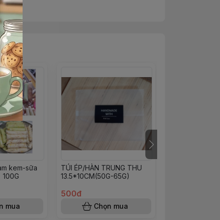
 làm kem-sữa
TÚI ÉP/HÀN TRUNG THU
TÚI NYLON HỘT
) 100G
13.5*10CM(50G-65G)
CHÚC MỪNG N
100G
500đ
8.000đ
n mua
Chọn mua
Chọn