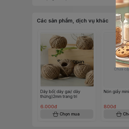
Các sản phẩm, dịch vụ khác
Dây bố( dây gai/ dây
Nón giấy mini 
thừng)2mm trang trí
6.000đ
800đ
Chọn mua
Ch