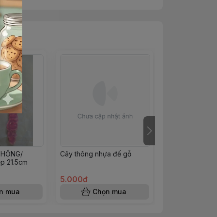
 HỒNG/
Cây thông nhựa đế gỗ
NĨA GỖ 9CM
p 21.5cm
5.000đ
400đ
n mua
Chọn mua
Chọn