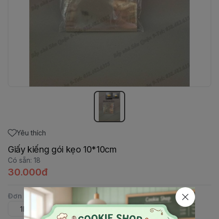
Yêu thích
Giấy kiếng gói kẹo 10*10cm
Có sẵn
:
18
30.000đ
Đơn vị
:
1KG
100g-tầm 300 tờ