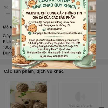
Số lượng
Mô tả chi tiết
Giấy kiếng trong suốt
Kích thước : 10*10cm
100g tầm hơn 300 tờ
Dùng gói kẹo mứt...
Các sản phẩm, dịch vụ khác