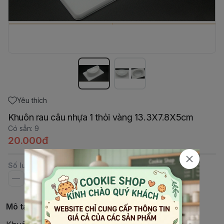
Yêu thích
Khuôn rau câu nhựa 1 thỏi vàng 13.3X7.8X5cm
Có sẵn
:
9
20.000đ
Số lượng
Mô tả chi tiết