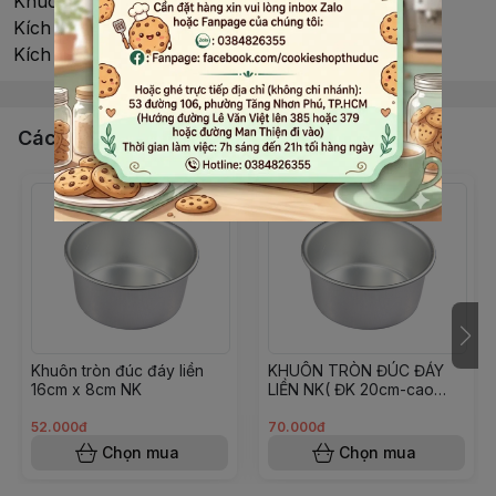
Khuôn rau câu nhựa 1 thỏi vàng
Kích thước thỏi vàng: 13.3X7.8X5cm
Kích thước cả khuôn: 16.5X11cm
Các sản phẩm, dịch vụ khác
Khuôn tròn đúc đáy liền
KHUÔN TRÒN ĐÚC ĐÁY
16cm x 8cm NK
LIỀN NK( ĐK 20cm-cao
7cm)
52.000đ
70.000đ
Chọn mua
Chọn mua