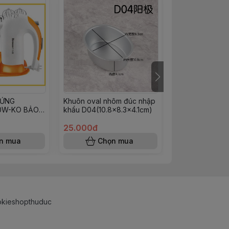
RỨNG
Khuôn oval nhôm đúc nhập
ĐÁNH TRỨNG( 
0W-KO BẢO
khẩu D04(10.8x8.3x4.1cm)
INOX 40CM
25.000đ
50.000đ
n mua
Chọn mua
Chọn
okieshopthuduc