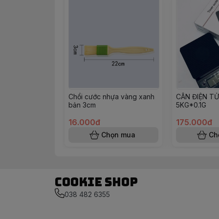
Chổi cước nhựa vàng xanh
CÂN ĐIỆN T
bản 3cm
5KG*0.1G
16.000đ
175.000đ
Chọn mua
Ch
Cookie Shop
038 482 6355