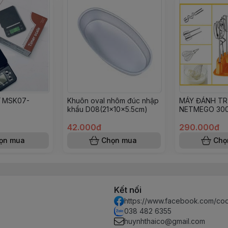
Ử MSK07-
Khuôn oval nhôm đúc nhập
MÁY ĐÁNH T
khẩu D08(21x10x5.5cm)
NETMEGO 30
HÀNH
42.000đ
290.000đ
ọn mua
Chọn mua
Chọ
Kết nối
https://www.facebook.com/co
038 482 6355
huynhthaico@gmail.com