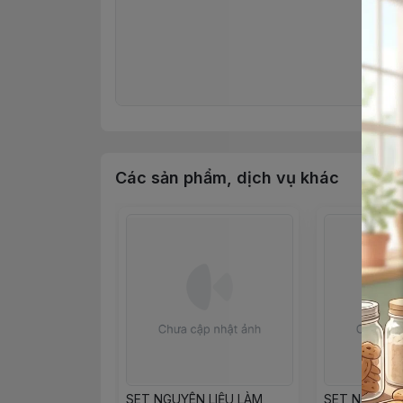
Các sản phẩm, dịch vụ khác
SET NGUYÊN LIỆU LÀM
SET NGUYÊN