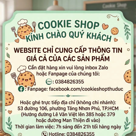
Thêm giỏ hàng
 LIỆU LÀM VỎ
SET NGUYÊN LIỆU TỰ LÀM
SET T