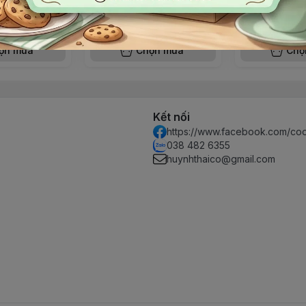
G THU NƯỚNG
500G NHÂN THẬP CẨM
THẠCH RAU C
ĐEN
95.000đ
16.000đ
ọn mua
Chọn mua
Chọ
Kết nối
https://www.facebook.com/co
038 482 6355
huynhthaico@gmail.com