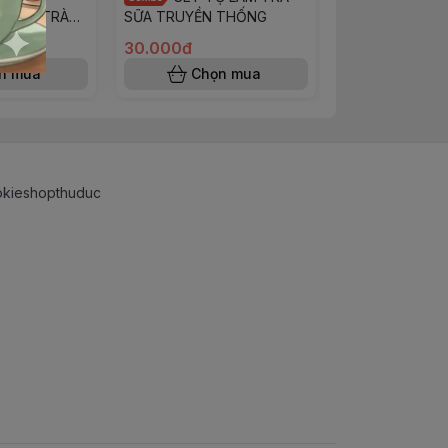
THẬP CẨM ( S
ÂU VỊ TRÀ
SỮA TRUYỀN THỐNG
TRỘN+BỘT DẺ
30.000đ
25.000đ
n mua
Chọn mua
Chọn
okieshopthuduc